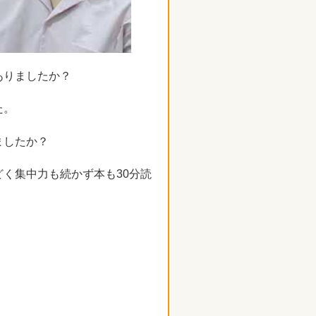
ありましたか？
た。
ましたか？
く集中力も続かず本も30分読